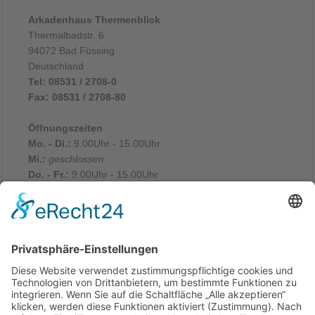
Arkadenhaus Thermenblick
Thermalbadstr. 6
94072 Bad Füssing
Deutschland
Tel: 08531 / 2708-0
Fax: 08531 / 2708-80
Öffnungszeiten
Mo. - Di.:
9.00Uhr - 15.00Uhr
Mi.:
geschlossen
Do. - Fr.:
9.00Uhr - 15.00Uhr
Sa. - So. & an Feiertagen:
10.00Uhr - 14.00Uhr
Rechtliches