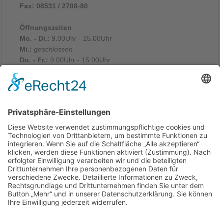
Fax: 08531 / 2708-80
Öffnungszeiten
Mo. - Di.:
9.00Uhr - 15.00Uhr
Mi.:
geschlossen
Do. - Fr.:
9.00Uhr - 15.00Uhr
Sa. - So. & an Feiertagen:
10.00Uhr - 14.00Uhr
Rechtliches
Datenschutz
Bildnachweise
Impressum