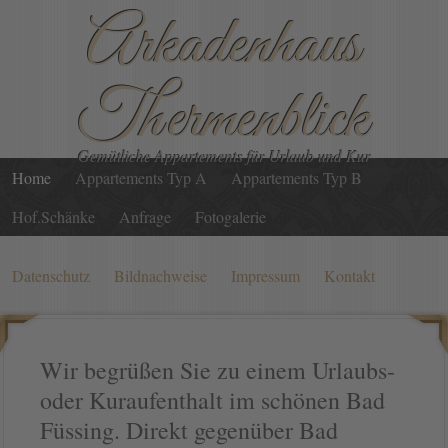
Arkadenhaus
Thermenblick
Gemütliche Appartements für Urlaub und Kur
Home
Appartements Typ A
Appartements Typ B
Hof.Schänke
Anfrage
Fotogalerie
Datenschutz
Bildnachweise
Impressum
Kontakt
Wir begrüßen Sie zu einem Urlaubs-
oder Kuraufenthalt im schönen Bad
Füssing. Direkt gegenüber Bad